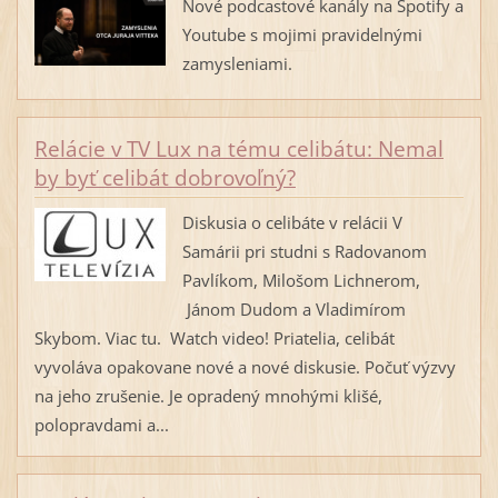
Nové podcastové kanály na Spotify a
Youtube s mojimi pravidelnými
zamysleniami.
Relácie v TV Lux na tému celibátu: Nemal
by byť celibát dobrovoľný?
Diskusia o celibáte v relácii V
Samárii pri studni s Radovanom
Pavlíkom, Milošom Lichnerom,
Jánom Dudom a Vladimírom
Skybom. Viac tu. Watch video! Priatelia, celibát
vyvoláva opakovane nové a nové diskusie. Počuť výzvy
na jeho zrušenie. Je opradený mnohými klišé,
polopravdami a...