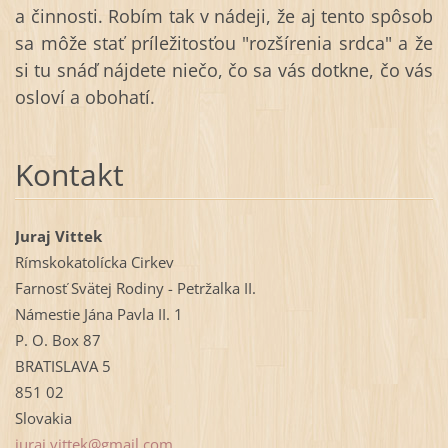
a činnosti. Robím tak v nádeji, že aj tento spôsob
sa môže stať príležitosťou "rozšírenia srdca" a že
si tu snáď nájdete niečo, čo sa vás dotkne, čo vás
osloví a obohatí.
Kontakt
Juraj Vittek
Rímskokatolícka Cirkev
Farnosť Svätej Rodiny - Petržalka II.
Námestie Jána Pavla II. 1
P. O. Box 87
BRATISLAVA 5
851 02
Slovakia
juraj.vi
ttek@gma
il.com