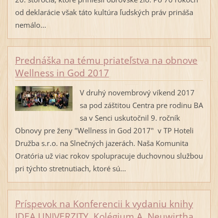
od deklarácie však táto kultúra ľudských práv prináša
nemálo...
Prednáška na tému priateľstva na obnove
Wellness in God 2017
V druhý novembrový víkend 2017
sa pod záštitou Centra pre rodinu BA
sa v Senci uskutočnil 9. ročník
Obnovy pre ženy "Wellness in God 2017" v TP Hoteli
Družba s.r.o. na Slnečných jazerách. Naša Komunita
Oratória už viac rokov spolupracuje duchovnou službou
pri týchto stretnutiach, ktoré sú...
Príspevok na Konferencii k vydaniu knihy
IDEA UNIVERZITY, Kolégium A. Neuwirtha