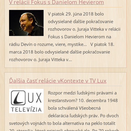
V relácii Fokus s Danielom Hevierom
V piatok 29. júna 2018 bolo
odvysielané ďalšie pokračovanie
rozhovorov o. Juraja Vitteka v relácii
Fokus s Danielom Hevierom na
rádiu Devín o rozume, viere, mystike... V piatok 18.
marca 2018 bolo odvysielané ďalšie pokračovanie
rozhovorov o. Juraja Vitteka v...
Ďalšia časť relácie vKontexte v TV Lux
Rozpor medzi ľudskými právami a
kresťanstvom? 10. decembra 1948
bola schválená Všeobecná
deklarácia ľudských práv. Po dvoch
svetových vojnách to bola alternatíva na peklo totalít
20. storočia, ktoré priniesli obrovské zlo. Po 70 rokoch