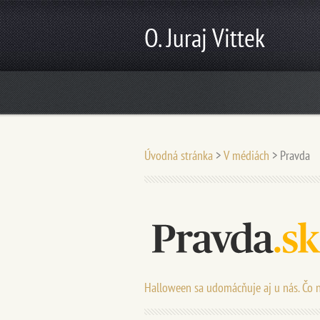
O. Juraj Vittek
Úvodná stránka
>
V médiách
>
Pravda
Halloween sa udomácňuje aj u nás. Čo n