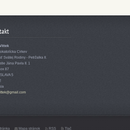
takt
Vittek
okatolícka Cirkev
ť Svätej Rodiny - Petržalka II.
ie Jána Pavla II. 1
Box 87
SLAVA 5
2
kia
i
ttek@gma
il.com
tránka
Mapa stránok
RSS
Tlač