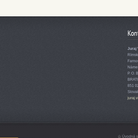
Kon
Juraj 
Rímsk
Farnos
Námest
P. O. 
BRATI
851 0
Slova
juraj.v
Úvodná s