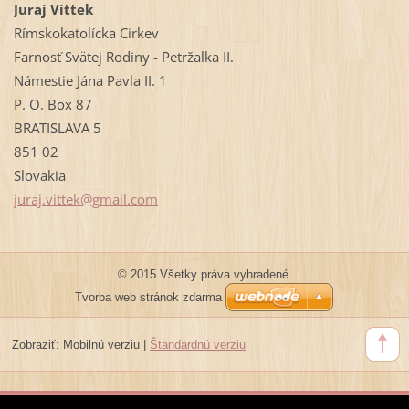
Juraj Vittek
Rímskokatolícka Cirkev
Farnosť Svätej Rodiny - Petržalka II.
Námestie Jána Pavla II. 1
P. O. Box 87
BRATISLAVA 5
851 02
Slovakia
juraj.vi
ttek@gma
il.com
© 2015 Všetky práva vyhradené.
Tvorba web stránok zdarma
Zobraziť:
Mobilnú verziu
|
Štandardnú verziu