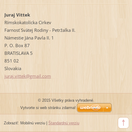
Juraj Vittek
Rímskokatolícka Cirkev
Farnosť Svätej Rodiny - Petržalka II.
Námestie Jána Pavla II. 1
P. O. Box 87
BRATISLAVA 5
851 02
Slovakia
juraj.vi
ttek@gma
il.com
© 2015 Všetky práva vyhradené.
Vytvorte si web stránku zdarma!
Zobraziť:
Mobilnú verziu
|
Štandardnú verziu