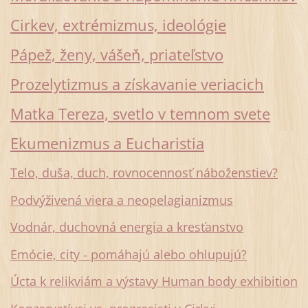
Cirkev, extrémizmus, ideológie
Pápež, ženy, vášeň, priateľstvo
Prozelytizmus a získavanie veriacich
Matka Tereza, svetlo v temnom svete
Ekumenizmus a Eucharistia
Telo, duša, duch, rovnocennosť náboženstiev?
Podvýživená viera a neopelagianizmus
Vodnár, duchovná energia a kresťanstvo
Emócie, city - pomáhajú alebo ohlupujú?
Úcta k relikviám a výstavy Human body exhibition