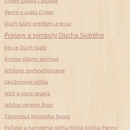
Cirkev ľudská i božská
Verím v svätú Cirkev
Duch Svätý predtým a teraz
Prejavy a symboly Ducha Svätého
Kto je Duch Svätý
Kristov slávny príchod
Ježišovo zmŕtvychvstanie
Ukrižovanie Ježiša
Ježiš a viera Izraela
Ježišov verejný život
Tajomstvá Kristovho života
Počatie a narodenie Ježiša Krista (úloha Panny