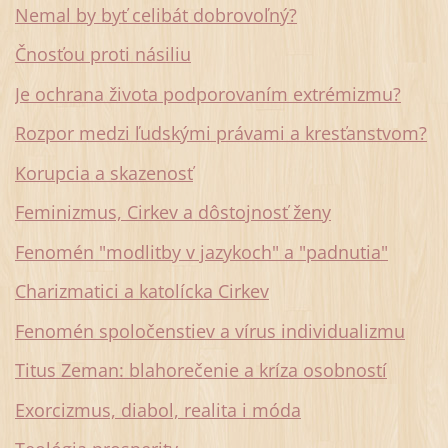
Nemal by byť celibát dobrovoľný?
Čnosťou proti násiliu
Je ochrana života podporovaním extrémizmu?
Rozpor medzi ľudskými právami a kresťanstvom?
Korupcia a skazenosť
Feminizmus, Cirkev a dôstojnosť ženy
Fenomén "modlitby v jazykoch" a "padnutia"
Charizmatici a katolícka Cirkev
Fenomén spoločenstiev a vírus individualizmu
Titus Zeman: blahorečenie a kríza osobností
Exorcizmus, diabol, realita i móda