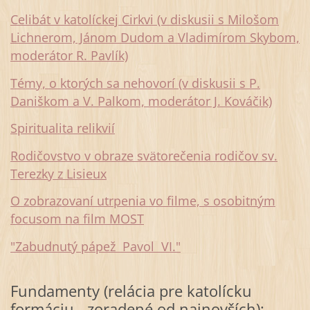
Celibát v katolíckej Cirkvi (v diskusii s Milošom
Lichnerom, Jánom Dudom a Vladimírom Skybom,
moderátor R. Pavlík)
Témy, o ktorých sa nehovorí (v diskusii s P.
Daniškom a V. Palkom, moderátor J. Kováčik)
Spiritualita relikvií
Rodičovstvo v obraze svätorečenia rodičov sv.
Terezky z Lisieux
O zobrazovaní utrpenia vo filme, s osobitným
focusom na film MOST
"Zabudnutý pápež Pavol VI."
Fundamenty (relácia pre katolícku
formáciu - zoradené od najnovších):