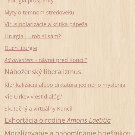
Teológia prosperity
Mýty o temnom stredoveku
Vírus polarizácie a kritika pápeža
Liturgia - urob si sám?
Duch liturgie
Ad orientem
- návrat pred Koncil?
Náboženský liberalizmus
Klerikalizácia alebo diktatúra jediného myslenia
Vie Cirkev viesť dial
ó
g?
Skutočný a virtuálny Koncil
Exhortácia o rodine
Amoris Laetitia
Moralizovanie a napomínanie hriešnikov