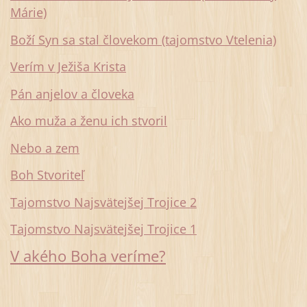
Márie)
Boží Syn sa stal človekom (tajomstvo Vtelenia)
Verím v Ježiša Krista
Pán anjelov a človeka
Ako muža a ženu ich stvoril
Nebo a zem
Boh Stvoriteľ
Tajomstvo Najsvätejšej Trojice 2
Tajomstvo Najsvätejšej Trojice 1
V akého Boha veríme?