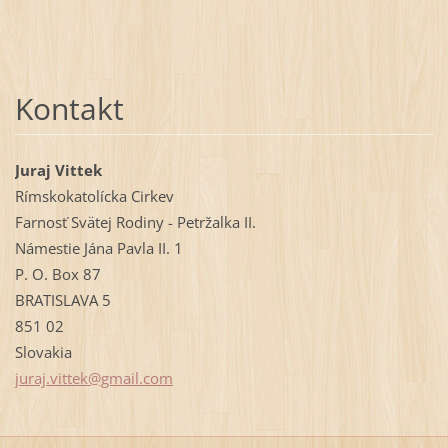
Kontakt
Juraj Vittek
Rímskokatolícka Cirkev
Farnosť Svätej Rodiny - Petržalka II.
Námestie Jána Pavla II. 1
P. O. Box 87
BRATISLAVA 5
851 02
Slovakia
juraj.vi
ttek@gma
il.com