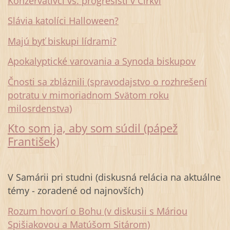
Konzervatívci vs. progresisti v Cirkvi
Slávia katolíci Halloween?
Majú byť biskupi lídrami?
Apokalyptické varovania a Synoda biskupov
Čnosti sa zbláznili (spravodajstvo o rozhrešení
potratu v mimoriadnom Svätom roku
milosrdenstva)
Kto som ja, aby som súdil (pápež
František)
V Samárii pri studni (diskusná relácia na aktuálne
témy - zoradené od najnovších)
Rozum hovorí o Bohu (v diskusii s Máriou
Spišiakovou a Matúšom Sitárom)