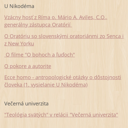
U Nikodéma
Vzácny hosť z Ríma o. Mário A. Aviles, C.O.,
generálny zástupca Oratórií
O Oratóriu so slovenskými oratoriánmi zo Senca i
z New Yorku
O filme "O bohoch a ľuďoch"
O pokore a autorite
Ecce homo - antropologické otázky o dôstojnosti
človeka (1. vysielanie U Nikodéma)
Večerná univerzita
"Teológia svätých" v relácii "Večerná univerzita"