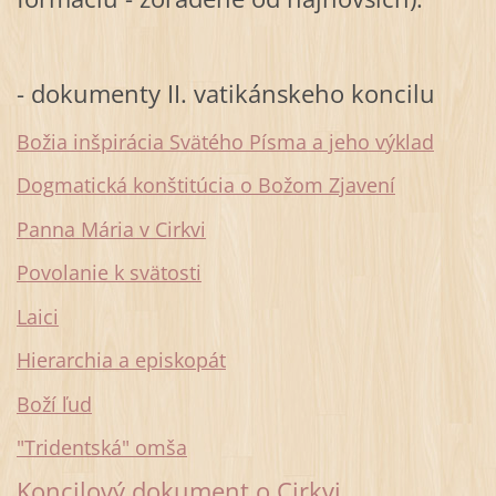
- dokumenty II. vatikánskeho koncilu
Božia inšpirácia Svätého Písma a jeho výklad
Dogmatická konštitúcia o Božom Zjavení
Panna Mária
v Cirkvi
Povolanie k svätosti
Laici
Hierarchia a episkopát
Boží ľud
"Tridentská" omša
Koncilový dokument o Cirkvi