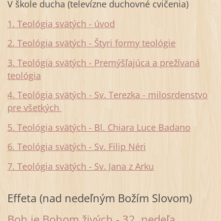
V škole ducha (televízne duchovné cvičenia)
1. Teológia svätých - úvod
2. Teológia svätých - Štyri formy teológie
3. Teológia svätých - Premýšľajúca a prežívaná
teológia
4. Teológia svätých - Sv. Terezka - milosrdenstvo
pre všetkých
5. Teológia svätých - Bl. Chiara Luce Badano
6. Teológia svätých - Sv. Filip Néri
7. Teológia svätých - Sv. Jana z Arku
Effeta (nad nedeľným Božím Slovom)
Boh je Bohom živých - 32. nedeľa