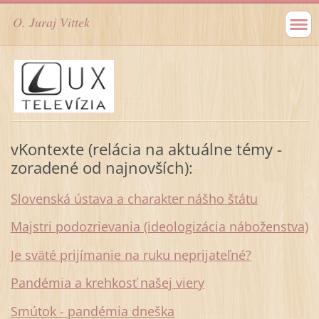
O. Juraj Vittek
vKontexte (relácia na aktuálne témy -
zoradené od najnovších):
Slovenská ústava a charakter nášho štátu
Majstri podozrievania (ideologizácia náboženstva)
Je sväté prijímanie na ruku neprijateľné?
Pandémia a krehkosť našej viery
Smútok - pandémia dneška