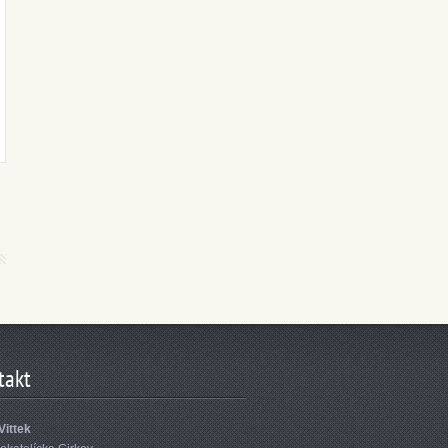
takt
Vittek