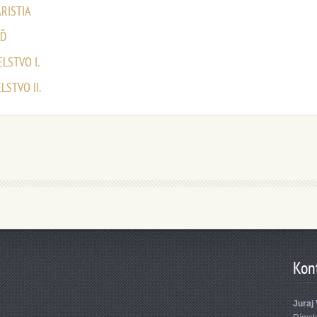
HARISTIA
EĎ
ELSTVO I.
ELSTVO II.
Kon
Juraj 