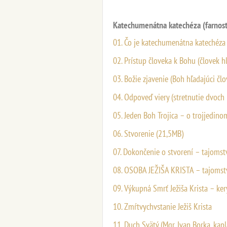
Katechumenátna katechéza (farnosť
01. Čo je katechumenátna katechéza
02. Prístup človeka k Bohu (človek h
03. Božie zjavenie (Boh hľadajúci člo
04. Odpoveď viery (stretnutie dvoch
05. Jeden Boh Trojica – o trojjedin
06. Stvorenie (21,5MB)
07. Dokončenie o stvorení – tajomst
08. OSOBA JEŽIŠA KRISTA – tajomst
09. Výkupná Smrť Ježiša Krista – ke
10. Zmŕtvychvstanie Ježiš Krista
11. Duch Svätý (Mgr. Ivan Borka, kapl