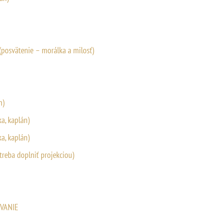
 (posvätenie – morálka a milosť)
n)
ka, kaplán)
ka, kaplán)
, treba doplniť projekciou)
MOVANIE