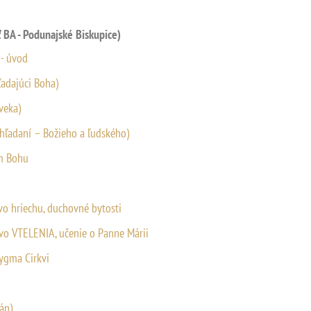
 BA - Podunajské Biskupice)
 - úvod
ľadajúci Boha)
veka)
 hľadaní – Božieho a ľudského)
om Bohu
vo hriechu, duchovné bytosti
vo VTELENIA, učenie o Panne Márii
rygma Cirkvi
án)