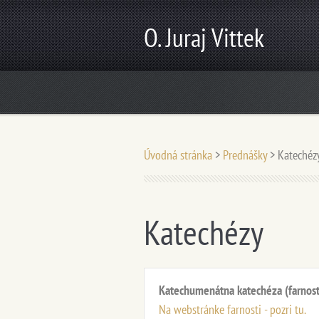
O. Juraj Vittek
Úvodná stránka
>
Prednášky
>
Katechéz
Katechézy
Katechumenátna katechéza (farnosť B
Na webstránke farnosti - pozri tu.