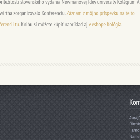
príležitosti slovenského vydania Newmanovej Idey univerzity Kolégium A
wirtha zorganizovalo Konferenciu.
Záznam z môjho príspevku na tejto
erencii tu
. Knihu si môžete kúpiť napríklad aj
v eshope Kolégia
.
Kon
Juraj 
Rímsk
Farnos
Námest