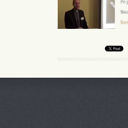
Pri 
Neu
Konf