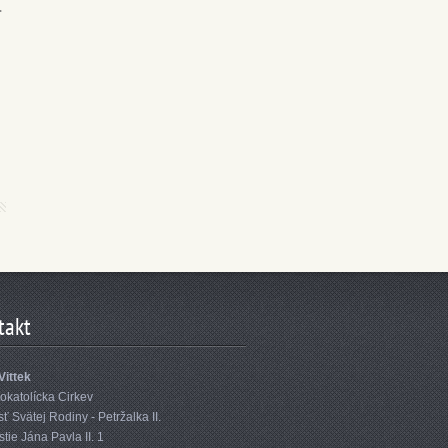
.
takt
Vittek
okatolícka Cirkev
ť Svätej Rodiny - Petržalka II.
ie Jána Pavla II. 1